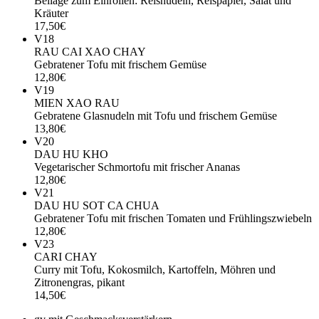
Beilage zum Einrollen: Reisnudeln, Reispapier, Salat und
Kräuter
17,50€
V18
RAU CAI XAO CHAY
Gebratener Tofu mit frischem Gemüse
12,80€
V19
MIEN XAO RAU
Gebratene Glasnudeln mit Tofu und frischem Gemüse
13,80€
V20
DAU HU KHO
Vegetarischer Schmortofu mit frischer Ananas
12,80€
V21
DAU HU SOT CA CHUA
Gebratener Tofu mit frischen Tomaten und Frühlingszwiebeln
12,80€
V23
CARI CHAY
Curry mit Tofu, Kokosmilch, Kartoffeln, Möhren und
Zitronengras, pikant
14,50€